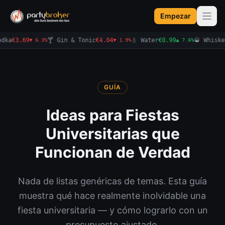
Empezar
ka
€3.69
🍸 Gin & Tonic
€4.04
💧 Water
€0.99
🥃 Whiskey
€
▼ 6.3%
▼ 1.9%
▲ 7.6%
GUÍA
Ideas para Fiestas
Universitarias que
Funcionan de Verdad
Nada de listas genéricas de temas. Esta guía
muestra qué hace realmente inolvidable una
fiesta universitaria — y cómo lograrlo con un
presupuesto ajustado.