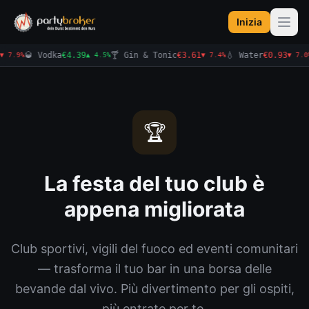
Inizia
🥃 Vodka
€4.71
🍸 Gin & Tonic
€3.42
💧 Water
€0.97
 5.4%
▲ 7.3%
▼ 5.3%
▲ 4.3%
🏆
La festa del tuo club è
appena migliorata
Club sportivi, vigili del fuoco ed eventi comunitari
— trasforma il tuo bar in una borsa delle
bevande dal vivo. Più divertimento per gli ospiti,
più entrate per te.