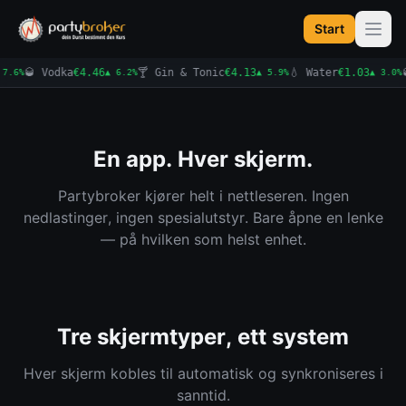
Start
🥃 Vodka
€4.65
🍸 Gin & Tonic
€4.02
💧 Water
€1.08
🥃
.6%
▲ 4.3%
▼ 2.7%
▲ 4.9%
En app. Hver skjerm.
Partybroker kjører helt i nettleseren. Ingen
nedlastinger, ingen spesialutstyr. Bare åpne en lenke
— på hvilken som helst enhet.
Tre skjermtyper, ett system
Hver skjerm kobles til automatisk og synkroniseres i
sanntid.