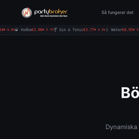
Så fungerar det
🥃 Vodka
€4.25
🍸 Gin & Tonic
€3.88
💧 Water
€1.00

4.5%
▲ 7.3%
▲ 2.9%
▲ 5.3%
Bö
Dynamiska 