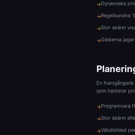
Dynamiska prise
→
Regelbundna 'b
→
Stor skärm visa
→
Gästerna jagar
→
Planerin
En framgångsrik b
som hanterar pris
Programvara fö
→
Stor skärm elle
→
Välutbildad pe
→