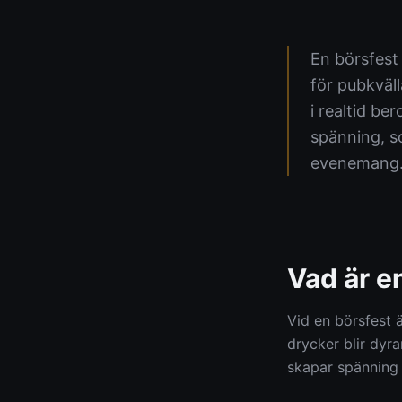
En börsfest
för pubkväll
i realtid be
spänning, s
evenemang
Vad är e
Vid en börsfest 
drycker blir dyrar
skapar spänning 