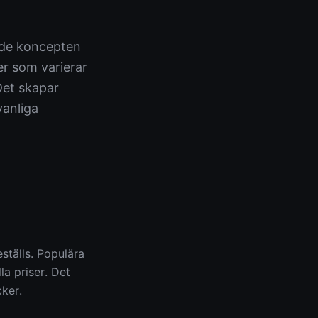
nde koncepten
er som varierar
Det skapar
vanliga
ställs. Populära
lla priser. Det
ker.