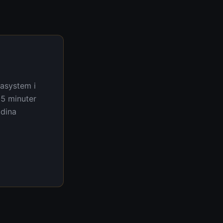
sasystem i
15 minuter
 dina