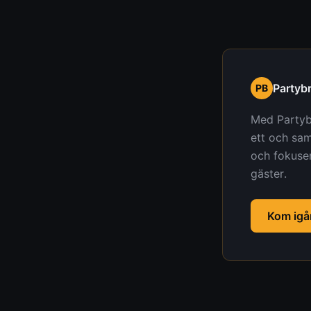
Partyb
PB
Med Partyb
ett och sa
och fokuser
gäster.
Kom igå