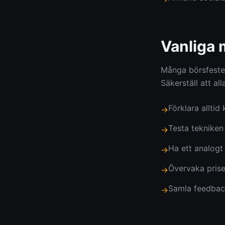
Vanliga 
Många börsfester
Säkerställ att al
Förklara alltid
→
Testa tekniken
→
Ha ett analogt
→
Övervaka prise
→
Samla feedback
→