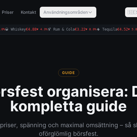
Priser
Kontakt
Användningsområden
🇸🇪
 Whiskey
€4.75
🍹 Rum & Cola
€3.14
🌵 Tequila
€4.65
▼ 2.7%
▼ 2.5%
▲ 2.9%
GUIDE
rsfest organisera: 
kompletta guide
priser, spänning och maximal omsättning – så s
oförglömlig börsfest.