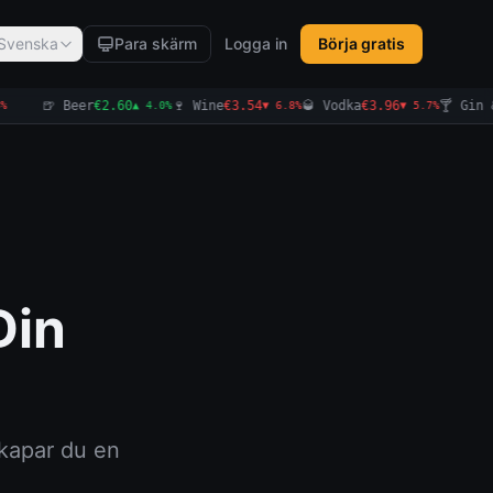
Svenska
Para skärm
Logga in
Börja gratis
🍺 Beer
€2.78
🍷 Wine
€3.38
🥃 Vodka
€4.25
🍸 Gin & T
▲ 6.9%
▼ 4.5%
▲ 7.3%
Din
kapar du en