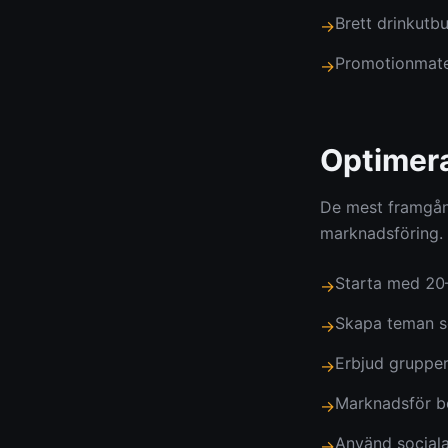
Brett drinkutb
→
Promotionmater
→
Optimera
De mest framgång
marknadsföring. 
Starta med 20–
→
Skapa teman so
→
Erbjud grupper
→
Marknadsför bö
→
Använd sociala
→